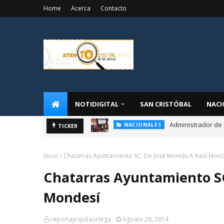
Home
Acerca
Contacto
NOTIDIGITAL
SAN CRISTÓBAL
NACI
Administrador de 
NACIONALES
CONADIS realizar
TICKER
NACIONALES
Inicio
Chatarras Ayuntamiento SC; De José Montás A Raúl Mond
Chatarras Ayuntamiento SC
Mondesí
reportajesjuliaortega
Agosto 26, 2014