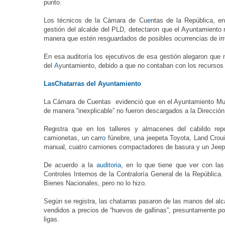
punto.
Los técnicos de la Cámara de Cu
e
ntas de la República, en
gestión del alcalde del PLD, detectaron que el Ayuntamiento 
manera que estén resguardados de posibles ocurrencias de ir
En esa auditoría los ejecutivos de esa gestión alegaron que n
del
A
yuntamiento, debido a que no contaban con los recursos 
LasChatarras del Ayuntamiento
La Cámara de Cuentas evidenció que en el Ayuntamiento Munic
de manera “inexplicable” no fueron descargados a la Direcció
Registra que en los talleres y almacenes del cabildo rep
camionetas, un carr
o
fúnebre, una jeepeta Toyota, Land Crouis
manual, cuatro camiones compactadores de basura y un Jeep 
De acuerdo a la
auditoria
, en lo que tiene que ver con las
Controles Internos de la Contraloría General de la República
Bienes Nacionales, pero no lo hizo.
Según se registra, las chatarras pasaron de las manos del a
vendidos a precios de “huevos de gallinas”, presuntamente por
ligas.