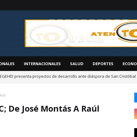
ONALES
INTERNACIONALES
SALUD
DEPORTES
ECONO
EGEHID presenta proyectos de desarrollo ante diáspora de San Cristóbal
á jornada de inclusión social "CONADIS para Todos" en San Juan de la M
esí
; De José Montás A Raúl