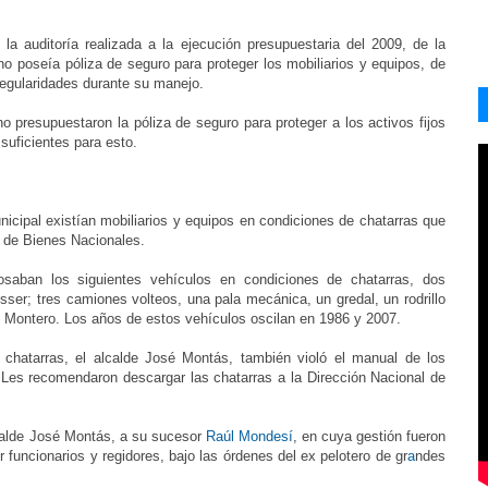
 la auditoría realizada a la ejecución presupuestaria del 2009, de la
no poseía póliza de seguro para proteger los mobiliarios y equipos, de
regularidades durante su manejo.
o presupuestaron la póliza de seguro para proteger a los activos fijos
suficientes para esto.
ipal existían mobiliarios y equipos en condiciones de chatarras que
n de Bienes Nacionales.
osaban los siguientes vehículos en condiciones de chatarras, dos
ser; tres camiones volteos, una pala mecánica, un gredal, un rodrillo
Montero. Los años de estos vehículos oscilan en 1986 y 2007.
 chatarras, el alcalde José Montás, también violó el manual de los
. Les recomendaron descargar las chatarras a la Dirección Nacional de
lcalde José Montás, a su sucesor
Raúl Mondesí
, en cuya gestión fueron
 funcionarios y regidores, bajo las órdenes del ex pelotero de gr
a
ndes