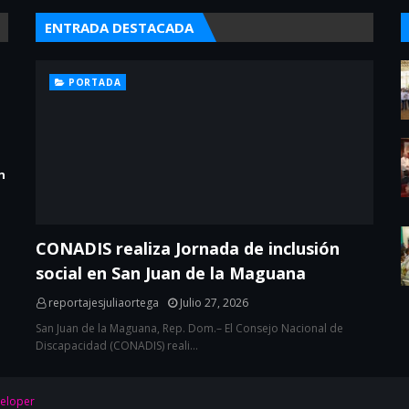
ENTRADA DESTACADA
PORTADA
n
CONADIS realiza Jornada de inclusión
social en San Juan de la Maguana
reportajesjuliaortega
Julio 27, 2026
San Juan de la Maguana, Rep. Dom.– El Consejo Nacional de
Discapacidad (CONADIS) reali…
eloper