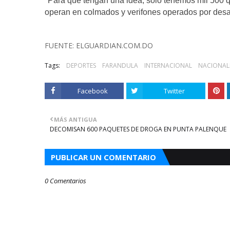
"Para que tengan una idea, solo tenemos mil 500 q
operan en colmados y verifones operados por desap
FUENTE: ELGUARDIAN.COM.DO
Tags:
DEPORTES
FARANDULA
INTERNACIONAL
NACIONAL
Facebook
Twitter
MÁS ANTIGUA
DECOMISAN 600 PAQUETES DE DROGA EN PUNTA PALENQUE
PUBLICAR UN COMENTARIO
0 Comentarios