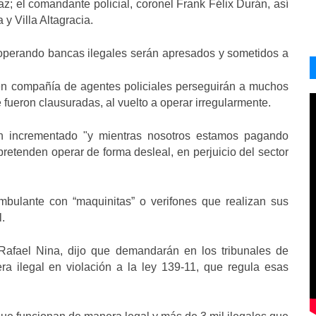
az; el comandante policial, coronel Frank Félix Durán, así
y Villa Altagracia.
 operando bancas ilegales serán apresados y sometidos a
 en compañía de agentes policiales perseguirán a muchos
 fueron clausuradas, al vuelto a operar irregularmente.
n incrementado "y mientras nosotros estamos pagando
retenden operar de forma desleal, en perjuicio del sector
ulante con “maquinitas” o verifones que realizan sus
.
fael Nina, dijo que demandarán en los tribunales de
a ilegal en violación a la ley 139-11, que regula esas