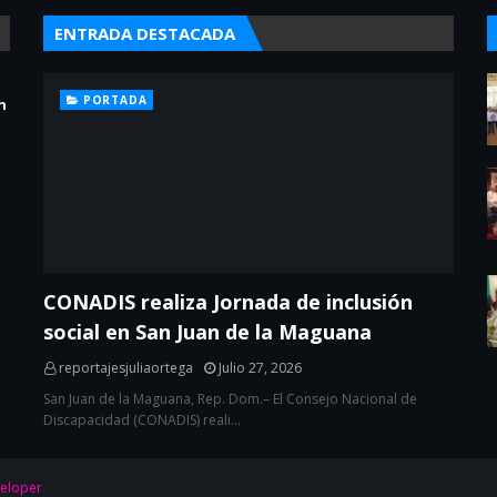
ENTRADA DESTACADA
PORTADA
n
CONADIS realiza Jornada de inclusión
social en San Juan de la Maguana
reportajesjuliaortega
Julio 27, 2026
San Juan de la Maguana, Rep. Dom.– El Consejo Nacional de
Discapacidad (CONADIS) reali…
eloper