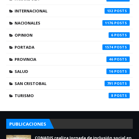
INTERNACIONAL
132
NACIONALES
1176
OPINION
6
PORTADA
1574
PROVINCIA
46
SALUD
16
SAN CRISTOBAL
791
TURISMO
8
PUBLICACIONES
CONADIS realiza Jornada de inclusión social en