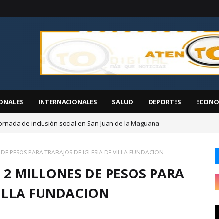
ONALES
INTERNACIONALES
SALUD
DEPORTES
ECONO
ornada de inclusión social en San Juan de la Maguana
EGEHID presenta proyectos de desarrollo ante diáspora de San Cristóbal
DE PESOS PARA TRABAJOS DE IGLESIA DE VILLA FUNDACION
 2 MILLONES DE PESOS PARA
VILLA FUNDACION