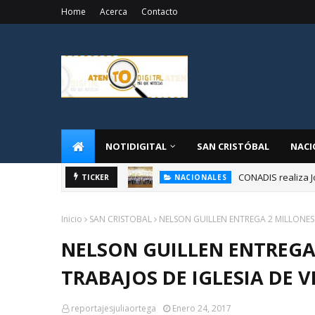
Home
Acerca
Contacto
NOTIDIGITAL
SAN CRISTÓBAL
NACI
CONADIS realiza J
NACIONALES
TICKER
Administrador de 
NACIONALES
Inicio
SAN CRISTOBAL
NELSON GUILLEN ENTREGA 2 MILLONES 
NELSON GUILLEN ENTREGA
TRABAJOS DE IGLESIA DE 
reportajesjuliaortega
Enero 24, 2017