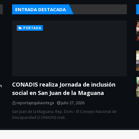
ENTRADA DESTACADA
PORTADA
CONADIS realiza Jornada de inclusión
n
social en San Juan de la Maguana
reportajesjuliaortega
Julio 27, 2026
San Juan de la Maguana, Rep. Dom.– El Consejo Nacional de
Discapacidad (CONADIS) reali…
eloper