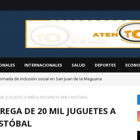
ONALES
INTERNACIONALES
SALUD
DEPORTES
ECONO
ornada de inclusión social en San Juan de la Maguana
EGEHID presenta proyectos de desarrollo ante diáspora de San Cristóbal
MIL JUGUETES A NIÑOS PROVINCIA SAN CRISTÓBAL
EGA DE 20 MIL JUGUETES A
ISTÓBAL