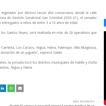
el legislador por décimo tercer año consecutivo desde la calle
cina de Gestión Senatorial San Cristóbal (OGS-SC), el senador
 entregados a niños de entre 3 a 10 años de edad.
de los Santos Reyes, será realizada en más de 20 operativos que
 Cambita, Los Cacaos, Nigua, Haina, Palenque, Villa Altagracia,
a donación de un juguete”, expresó Galán.
etes, la jornada tocó los distritos municipales de Hatillo y Doña
asitas, Nigua y Haina.
MÁS RECIENTE
Alcalde SC relanza Carnaval Se otorgará premio metálico de un