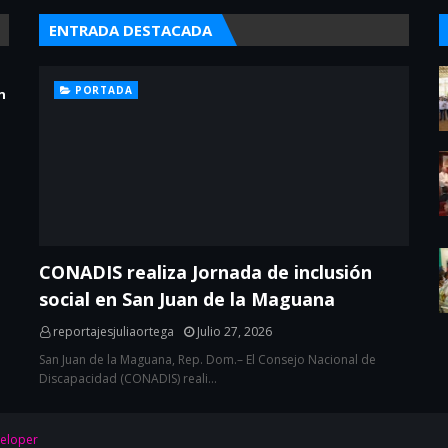
ENTRADA DESTACADA
PORTADA
n
CONADIS realiza Jornada de inclusión
social en San Juan de la Maguana
reportajesjuliaortega
Julio 27, 2026
San Juan de la Maguana, Rep. Dom.– El Consejo Nacional de
Discapacidad (CONADIS) reali…
eloper