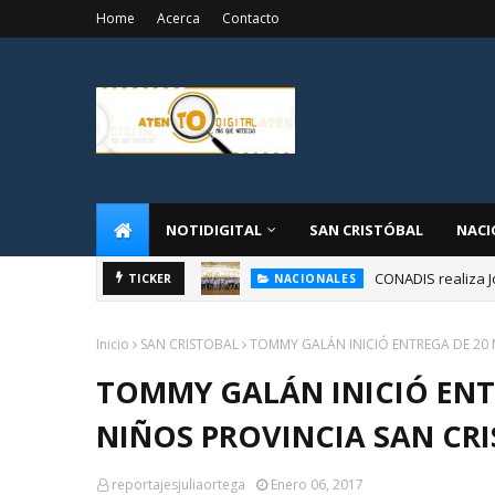
Home
Acerca
Contacto
NOTIDIGITAL
SAN CRISTÓBAL
NACI
CONADIS realiza J
NACIONALES
TICKER
Administrador de 
NACIONALES
Inicio
SAN CRISTOBAL
TOMMY GALÁN INICIÓ ENTREGA DE 20 
TOMMY GALÁN INICIÓ ENTR
NIÑOS PROVINCIA SAN CR
reportajesjuliaortega
Enero 06, 2017