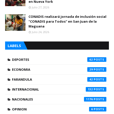
en Nueva York
Julio 27, 2026
CONADIS realizará jornada de inclusión social
"CONADIS para Todos" en San Juan de la
Maguana
Julio 24, 2026
LABELS
DEPORTES
62
ECONOMIA
29
FARANDULA
42
INTERNACIONAL
132
NACIONALES
1176
OPINION
6