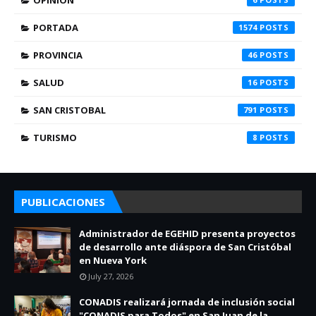
OPINION
PORTADA
1574
PROVINCIA
46
SALUD
16
SAN CRISTOBAL
791
TURISMO
8
PUBLICACIONES
Administrador de EGEHID presenta proyectos
de desarrollo ante diáspora de San Cristóbal
en Nueva York
July 27, 2026
CONADIS realizará jornada de inclusión social
"CONADIS para Todos" en San Juan de la