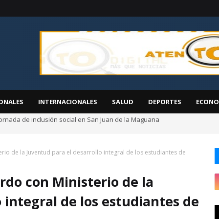
ONALES
INTERNACIONALES
SALUD
DEPORTES
ECONO
ornada de inclusión social en San Juan de la Maguana
EGEHID presenta proyectos de desarrollo ante diáspora de San Cristóbal
io de la Juventud para el desarrollo integral de los estudiantes de
do con Ministerio de la
 integral de los estudiantes de