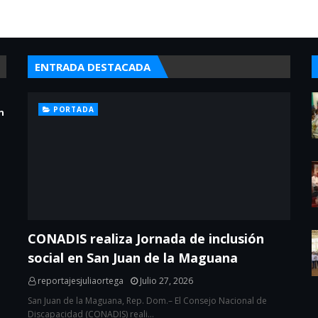
ENTRADA DESTACADA
PORTADA
n
CONADIS realiza Jornada de inclusión
social en San Juan de la Maguana
reportajesjuliaortega
Julio 27, 2026
San Juan de la Maguana, Rep. Dom.– El Consejo Nacional de
Discapacidad (CONADIS) reali…