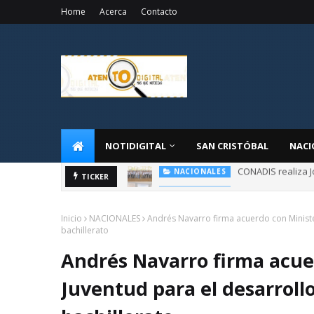
Home
Acerca
Contacto
NOTIDIGITAL
SAN CRISTÓBAL
NACI
CONADIS realiza J
NACIONALES
Administrador de 
TICKER
NACIONALES
Inicio
NACIONALES
Andrés Navarro firma acuerdo con Minister
bachillerato
Andrés Navarro firma acuer
Juventud para el desarrollo