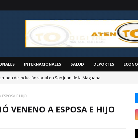
ONALES
INTERNACIONALES
SALUD
DEPORTES
ECONO
ornada de inclusión social en San Juan de la Maguana
EGEHID presenta proyectos de desarrollo ante diáspora de San Cristóbal
 ESPOSA E HIJO
Ó VENENO A ESPOSA E HIJO