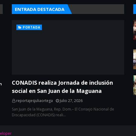
ENTRADA DESTACADA
PORTADA
CONADIS realiza Jornada de inclusión
n
social en San Juan de la Maguana
reportajesjuliaortega
Julio 27, 2026
San Juan de la Maguana, Rep. Dom.– El Consejo Nacional de
Discapacidad (CONADIS) reali…
eloper