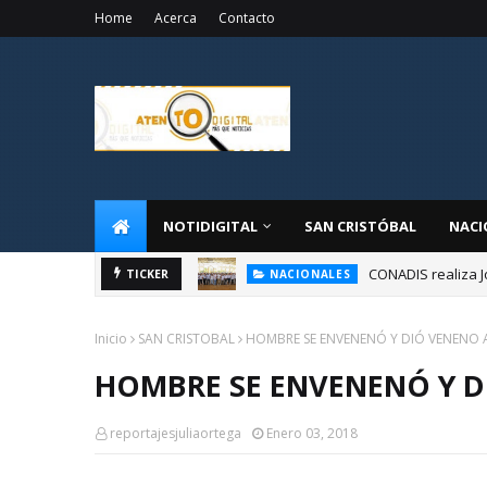
Home
Acerca
Contacto
NOTIDIGITAL
SAN CRISTÓBAL
NACI
CONADIS realiza J
NACIONALES
TICKER
Administrador de 
NACIONALES
Inicio
SAN CRISTOBAL
HOMBRE SE ENVENENÓ Y DIÓ VENENO A
HOMBRE SE ENVENENÓ Y DI
reportajesjuliaortega
Enero 03, 2018