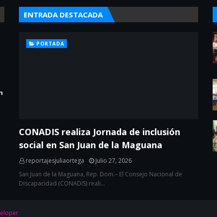
ENTRADA DESTACADA
PORTADA
n
CONADIS realiza Jornada de inclusión
social en San Juan de la Maguana
reportajesjuliaortega
Julio 27, 2026
San Juan de la Maguana, Rep. Dom.– El Consejo Nacional de
Discapacidad (CONADIS) reali…
eloper