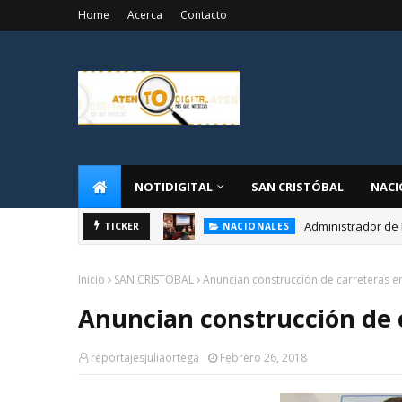
Home
Acerca
Contacto
NOTIDIGITAL
SAN CRISTÓBAL
NACI
Administrador de 
TICKER
NACIONALES
Inicio
SAN CRISTOBAL
Anuncian construcción de carreteras e
Anuncian construcción de 
reportajesjuliaortega
Febrero 26, 2018