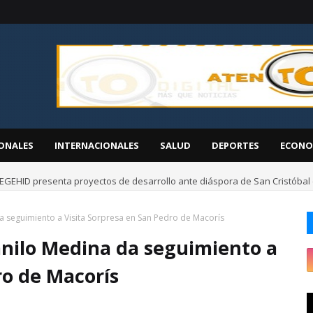
ONALES
INTERNACIONALES
SALUD
DEPORTES
ECONO
EGEHID presenta proyectos de desarrollo ante diáspora de San Cristóbal
 seguimiento a Visita Sorpresa en San Pedro de Macorís
nilo Medina da seguimiento a
ro de Macorís