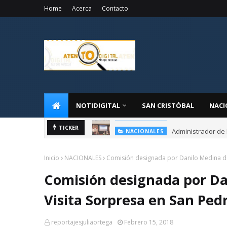
Home
Acerca
Contacto
NOTIDIGITAL
SAN CRISTÓBAL
NACI
Administrador de 
TICKER
NACIONALES
Inicio
NACIONALES
Comisión designada por Danilo Medina da
Comisión designada por Da
Visita Sorpresa en San Ped
reportajesjuliaortega
Febrero 15, 2018