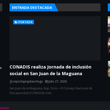
ENTRADA DESTACADA
PORTADA
CONADIS realiza Jornada de inclusión
n
social en San Juan de la Maguana
reportajesjuliaortega
Julio 27, 2026
San Juan de la Maguana, Rep. Dom.– El Consejo Nacional de
Discapacidad (CONADIS) reali…
eloper