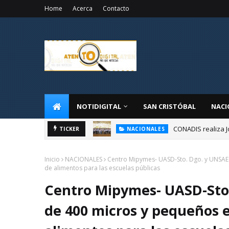
Home
Acerca
Contacto
NOTIDIGITAL
SAN CRISTÓBAL
NACI
CONADIS realiza J
NACIONALES
TICKER
Administrador de 
NACIONALES
Inicio
NACIONALES
Centro Mipymes- UASD-Sto. Dgo. y UNSAE
de alimentos para las escuelas públicas
Centro Mipymes- UASD-Sto
de 400 micros y pequeños 