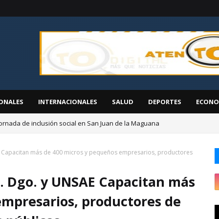
ONALES
INTERNACIONALES
SALUD
DEPORTES
ECONO
ornada de inclusión social en San Juan de la Maguana
EGEHID presenta proyectos de desarrollo ante diáspora de San Cristóbal
 Capacitan más de 400 micros y pequeños empresarios, productores
. Dgo. y UNSAE Capacitan más
empresarios, productores de