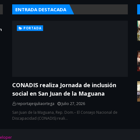
ENTRADA DESTACADA
PORTADA
n
CONADIS realiza Jornada de inclusión
social en San Juan de la Maguana
reportajesjuliaortega
Julio 27, 2026
San Juan de la Maguana, Rep. Dom.– El Consejo Nacional de
Discapacidad (CONADIS) reali…
eloper