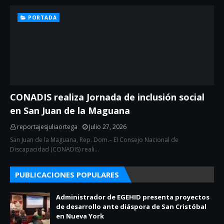
PORTADA
CONADIS realiza Jornada de inclusión social
en San Juan de la Maguana
reportajesjuliaortega
Julio 27, 2026
San Juan de la Maguana, Rep. Dom.– El Consejo Nacional de
Discapacidad (CONADIS) reali…
PUBLICACIONES POPULARES
Administrador de EGEHID presenta proyectos
de desarrollo ante diáspora de San Cristóbal
en Nueva York