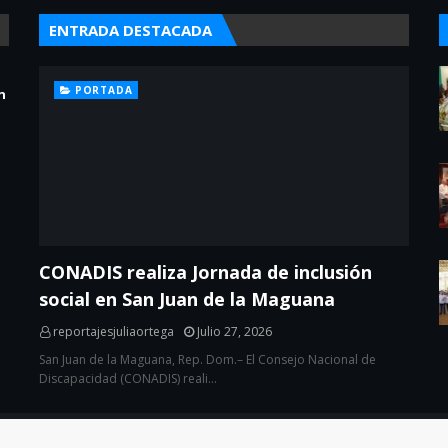
ENTRADA DESTACADA
PORTADA
n
CONADIS realiza Jornada de inclusión
social en San Juan de la Maguana
reportajesjuliaortega
Julio 27, 2026
San Juan de la Maguana, Rep. Dom.– El Consejo Nacional de
Discapacidad (CONADIS) reali…
eloper