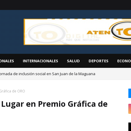
ONALES
INTERNACIONALES
SALUD
DEPORTES
ECONO
ornada de inclusión social en San Juan de la Maguana
EGEHID presenta proyectos de desarrollo ante diáspora de San Cristóbal
 Gráfica de ORO
 Lugar en Premio Gráfica de