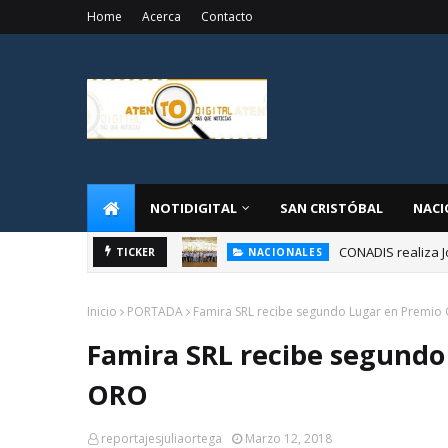
Home
Acerca
Contacto
NOTIDIGITAL
SAN CRISTÓBAL
NACI
CONADIS realiza J
NACIONALES
TICKER
Administrador de 
NACIONALES
Inicio
PORTADA
Famira SRL recibe segundo Lugar en Premio
Famira SRL recibe segundo
ORO
reportajesjuliaortega
Marzo 12, 2018