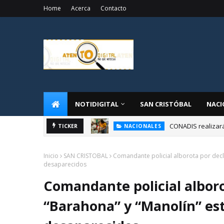
Home
Acerca
Contacto
NOTIDIGITAL
SAN CRISTÓBAL
NACI
CONADIS realizar
TICKER
NACIONALES
Inicio
SAN CRISTOBAL
Comandante policial alborota por decl
desaparecidos
Comandante policial alboro
“Barahona” y “Manolín” es