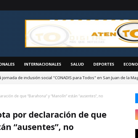
ONALES
INTERNACIONALES
SALUD
DEPORTES
ECONO
á jornada de inclusión social "CONADIS para Todos" en San Juan de la M
aración de que “Barahona” y “Manolín” están “ausentes”, no
ta por declaración de que
tán “ausentes”, no