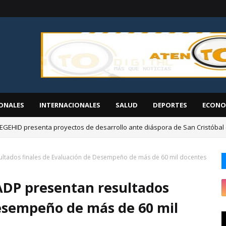
ONALES
INTERNACIONALES
SALUD
DEPORTES
ECONO
EGEHID presenta proyectos de desarrollo ante diáspora de San Cristóbal
sultados finales de Evaluación de Desempeño de más de 60 mil docentes
 ADP presentan resultados
Desempeño de más de 60 mil