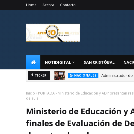
Home
Acerca
Contacto
NOTIDIGITAL
SAN CRISTÓBAL
NACI
Administrador de 
TICKER
NACIONALES
Inicio
PORTADA
Ministerio de Educación y ADP presentan re
de aula
Ministerio de Educación y
finales de Evaluación de 