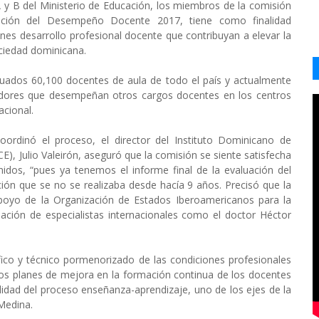
 y B del Ministerio de Educación, los miembros de la comisión
uación del Desempeño Docente 2017, tiene como finalidad
anes desarrollo profesional docente que contribuyan a elevar la
ociedad dominicana.
luados 60,100 docentes de aula de todo el país y actualmente
idores que desempeñan otros cargos docentes en los centros
acional.
ordinó el proceso, el director del Instituto Dominicano de
CE), Julio Valeirón, aseguró que la comisión se siente satisfecha
enidos, “pues ya tenemos el informe final de la evaluación del
ón que se no se realizaba desde hacía 9 años. Precisó que la
apoyo de la Organización de Estados Iberoamericanos para la
cipación de especialistas internacionales como el doctor Héctor
ífico y técnico pormenorizado de las condiciones profesionales
r los planes de mejora en la formación continua de los docentes
alidad del proceso enseñanza-aprendizaje, uno de los ejes de la
Medina.