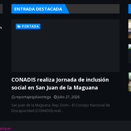
ENTRADA DESTACADA
PORTADA
n
CONADIS realiza Jornada de inclusión
social en San Juan de la Maguana
reportajesjuliaortega
Julio 27, 2026
San Juan de la Maguana, Rep. Dom.– El Consejo Nacional de
Discapacidad (CONADIS) reali…
eloper