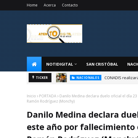
Home
Acerca
Contacto
NOTIDIGITAL
SAN CRISTÓBAL
NACI
CONADIS realizar
TICKER
NACIONALES
Inicio
PORTADA
Danilo Medina declara duelo oficial el día 23
Ramón Rodríguez (Monchy)
Danilo Medina declara duelo
este año por fallecimiento