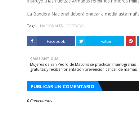
Instruye a las Fuerzas Armadas rendir los honores milit
La Bandera Nacional deberá ondear a media asta mañana e
Tags:
NACIONALES
PORTADA
Facebook
Twitter
MÁS ANTIGUA
Mujeres de San Pedro de Macorís se practican mamografías
gratuitas y reciben orientación prevención cáncer de mamas
PUBLICAR UN COMENTARIO
0 Comentarios