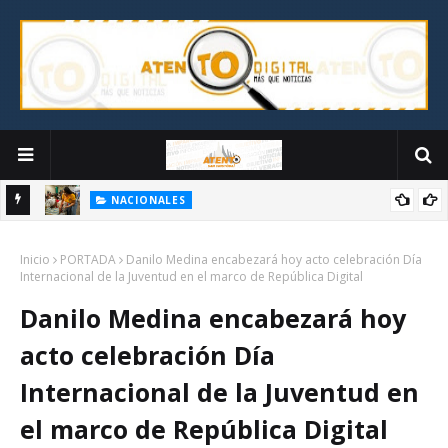
NACIONALES
lo ante
CONADIS realizará jornada de inclusión social "CONADIS para
Inicio
Todos" en San Juan de la Maguana
PORTADA
Danilo Medina encabezará hoy acto celebración Día
Internacional de la Juventud en el marco de República Digital
Danilo Medina encabezará hoy
acto celebración Día
Internacional de la Juventud en
el marco de República Digital