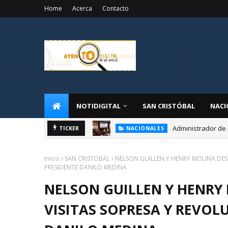
Home
Acerca
Contacto
NOTIDIGITAL
SAN CRISTÓBAL
NACI
Administrador de 
NACIONALES
TICKER
CONADIS realizar
NACIONALES
Inicio
SAN CRISTOBAL
NELSON GUILLEN Y HENRY MOLINA DES
PRESIDENTE DANILO MEDINA
NELSON GUILLEN Y HENRY
VISITAS SOPRESA Y REVOL