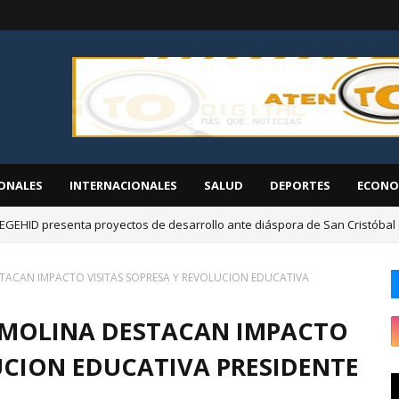
ONALES
INTERNACIONALES
SALUD
DEPORTES
ECONO
EGEHID presenta proyectos de desarrollo ante diáspora de San Cristóbal
á jornada de inclusión social "CONADIS para Todos" en San Juan de la M
TACAN IMPACTO VISITAS SOPRESA Y REVOLUCION EDUCATIVA
 MOLINA DESTACAN IMPACTO
UCION EDUCATIVA PRESIDENTE