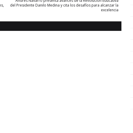
Andrés Navarro presenta avances de la Revolución Educativa
es,
del Presidente Danilo Medina y cita los desafíos para alcanzar la
excelencia