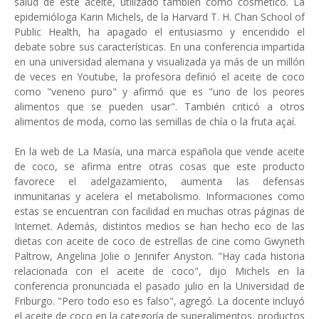
salud de este aceite, utilizado también como cosmético. La
epidemióloga Karin Michels, de la Harvard T. H. Chan School of
Public Health, ha apagado el entusiasmo y encendido el
debate sobre sus características. En una conferencia impartida
en una universidad alemana y visualizada ya más de un millón
de veces en Youtube, la profesora definió el aceite de coco
como "veneno puro" y afirmó que es "uno de los peores
alimentos que se pueden usar". También criticó a otros
alimentos de moda, como las semillas de chía o la fruta açaí.
En la web de La Masía, una marca española que vende aceite
de coco, se afirma entre otras cosas que este producto
favorece el adelgazamiento, aumenta las defensas
inmunitarias y acelera el metabolismo. Informaciones como
estas se encuentran con facilidad en muchas otras páginas de
Internet. Además, distintos medios se han hecho eco de las
dietas con aceite de coco de estrellas de cine como Gwyneth
Paltrow, Angelina Jolie o Jennifer Anyston. "Hay cada historia
relacionada con el aceite de coco", dijo Michels en la
conferencia pronunciada el pasado julio en la Universidad de
Friburgo. "Pero todo eso es falso", agregó. La docente incluyó
el aceite de coco en la categoría de superalimentos, productos