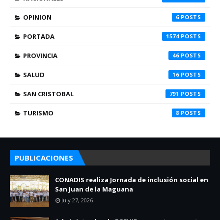
OPINION
6
PORTADA
1574
PROVINCIA
46
SALUD
16
SAN CRISTOBAL
791
TURISMO
8
PUBLICACIONES
CONADIS realiza Jornada de inclusión social en
San Juan de la Maguana
July 27, 2026