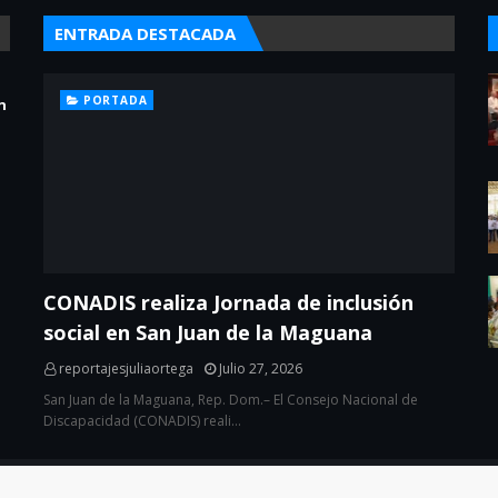
ENTRADA DESTACADA
PORTADA
n
CONADIS realiza Jornada de inclusión
social en San Juan de la Maguana
reportajesjuliaortega
Julio 27, 2026
San Juan de la Maguana, Rep. Dom.– El Consejo Nacional de
Discapacidad (CONADIS) reali…
eloper