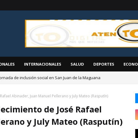
ONALES
INTERNACIONALES
SALUD
DEPORTES
ECONO
ornada de inclusión social en San Juan de la Maguana
EGEHID presenta proyectos de desarrollo ante diáspora de San Cristóbal
Rafael Abinader, Juan Manuel Pellerano y July Mateo (Rasputín)
ecimiento de José Rafael
erano y July Mateo (Rasputín)