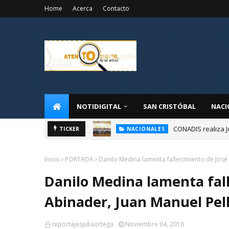
Home
Acerca
Contacto
NOTIDIGITAL
SAN CRISTÓBAL
NACI
CONADIS realiza J
NACIONALES
TICKER
Administrador de 
NACIONALES
Inicio
PORTADA
Danilo Medina lamenta fallecimiento de José 
Danilo Medina lamenta fall
Abinader, Juan Manuel Pell
reportajesjuliaortega
Noviembre 04, 2018