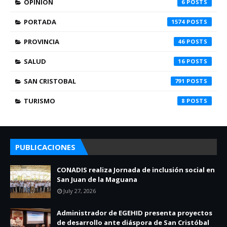
OPINION
6
PORTADA
1574
PROVINCIA
46
SALUD
16
SAN CRISTOBAL
791
TURISMO
8
PUBLICACIONES
CONADIS realiza Jornada de inclusión social en
San Juan de la Maguana
July 27, 2026
Administrador de EGEHID presenta proyectos
de desarrollo ante diáspora de San Cristóbal