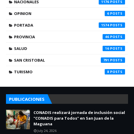
NACIONALES
1176
OPINION
6
PORTADA
1574
PROVINCIA
46
SALUD
16
SAN CRISTOBAL
791
TURISMO
8
PUBLICACIONES
CONADIS realizará jornada de inclusión social
"CONADIS para Todos" en San Juan de la
Maguana
July 24, 2026