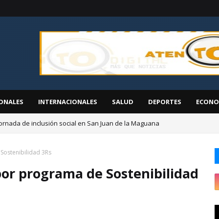
ONALES
INTERNACIONALES
SALUD
DEPORTES
ECONO
ornada de inclusión social en San Juan de la Maguana
EGEHID presenta proyectos de desarrollo ante diáspora de San Cristóbal
ostenibilidad 3Rs
or programa de Sostenibilidad