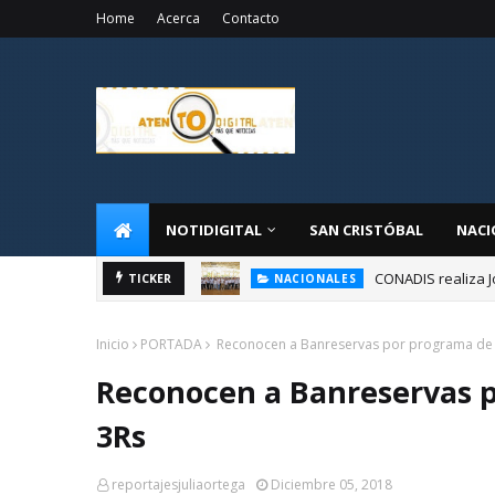
Home
Acerca
Contacto
NOTIDIGITAL
SAN CRISTÓBAL
NACI
CONADIS realiza J
NACIONALES
TICKER
Administrador de 
NACIONALES
Inicio
PORTADA
Reconocen a Banreservas por programa de S
Reconocen a Banreservas p
3Rs
reportajesjuliaortega
Diciembre 05, 2018