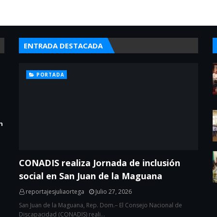
ENTRADA DESTACADA
PORTADA
n
CONADIS realiza Jornada de inclusión
social en San Juan de la Maguana
reportajesjuliaortega
Julio 27, 2026
San Juan de la Maguana, Rep. Dom.– El Consejo Nacional de
Discapacidad (CONADIS) reali…