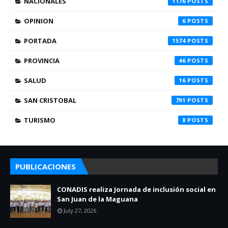
NACIONALES
1176
OPINION
6
PORTADA
1574
PROVINCIA
46
SALUD
16
SAN CRISTOBAL
791
TURISMO
8
PUBLICACIONES
CONADIS realiza Jornada de inclusión social en
San Juan de la Maguana
July 27, 2026