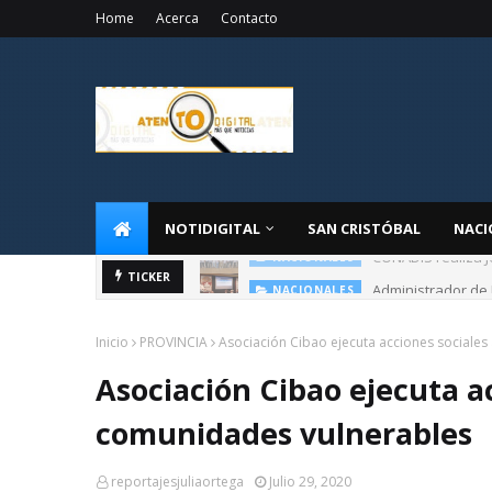
Home
Acerca
Contacto
NOTIDIGITAL
SAN CRISTÓBAL
NACI
Administrador de 
TICKER
NACIONALES
Inicio
PROVINCIA
Asociación Cibao ejecuta acciones sociales
Asociación Cibao ejecuta ac
comunidades vulnerables
reportajesjuliaortega
Julio 29, 2020