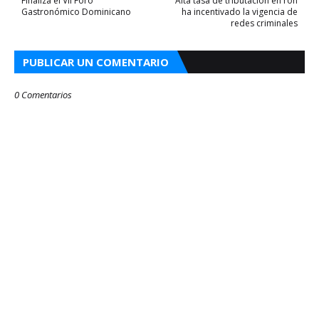
Finaliza el VII Foro
Alta tasa de tributación en ron
Gastronómico Dominicano
ha incentivado la vigencia de
redes criminales
PUBLICAR UN COMENTARIO
0 Comentarios