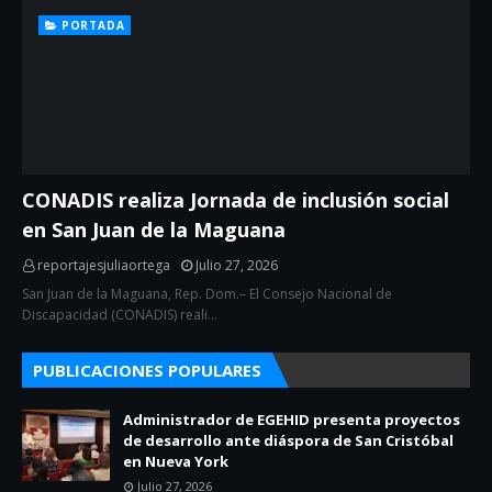
PORTADA
CONADIS realiza Jornada de inclusión social
en San Juan de la Maguana
reportajesjuliaortega
Julio 27, 2026
San Juan de la Maguana, Rep. Dom.– El Consejo Nacional de
Discapacidad (CONADIS) reali…
PUBLICACIONES POPULARES
Administrador de EGEHID presenta proyectos
de desarrollo ante diáspora de San Cristóbal
en Nueva York
Julio 27, 2026