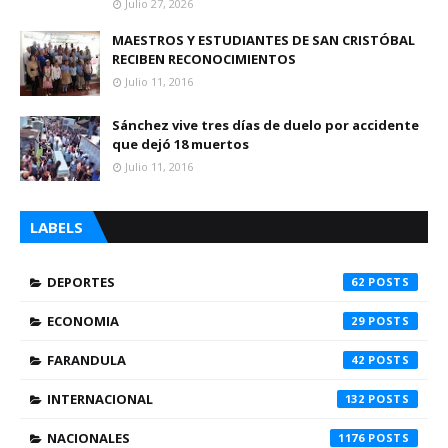
Julio 27, 2026
MAESTROS Y ESTUDIANTES DE SAN CRISTÓBAL
RECIBEN RECONOCIMIENTOS
Julio 11, 2016
Sánchez vive tres días de duelo por accidente
que dejó 18 muertos
Julio 11, 2016
LABELS
DEPORTES
62
ECONOMIA
29
FARANDULA
42
INTERNACIONAL
132
NACIONALES
1176