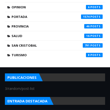
OPINION
6
PORTADA
1574
PROVINCIA
46
SALUD
16
SAN CRISTOBAL
791
TURISMO
8
PUBLICACIONES
3/random/post-list
ENTRADA DESTACADA