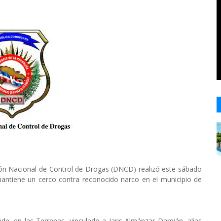
n Nacional de Control de Drogas (DNCD) realizó este sábado
mantiene un cerco contra reconocido narco en el municipio de
nde, en las Terrenas, vinculado a Jaris Almánzar Damián, alias