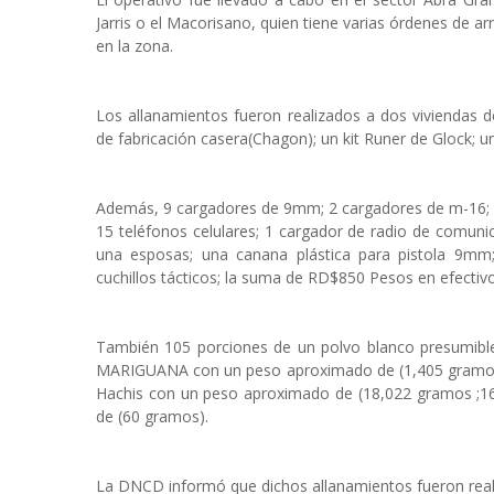
Jarris o el Macorisano, quien tiene varias órdenes de a
en la zona.
Los allanamientos fueron realizados a dos viviendas
de fabricación casera(Chagon); un kit Runer de Glock; un
Además, 9 cargadores de 9mm; 2 cargadores de m-16; 8
15 teléfonos celulares; 1 cargador de radio de comun
una esposas; una canana plástica para pistola 9mm
cuchillos tácticos; la suma de RD$850 Pesos en efectivo
También 105 porciones de un polvo blanco presumibl
MARIGUANA con un peso aproximado de (1,405 gramos)
Hachis con un peso aproximado de (18,022 gramos ;16
de (60 gramos).
La DNCD informó que dichos allanamientos fueron reali