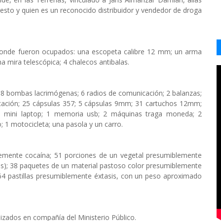
rresto y quien es un reconocido distribuidor y vendedor de droga
 donde fueron ocupados: una escopeta calibre 12 mm; un arma
a mira telescópica; 4 chalecos antibalas.
 bombas lacrimógenas; 6 radios de comunicación; 2 balanzas;
icación; 25 cápsulas 357; 5 cápsulas 9mm; 31 cartuchos 12mm;
; mini laptop; 1 memoria usb; 2 máquinas traga moneda; 2
; 1 motocicleta; una pasola y un carro.
emente cocaína; 51 porciones de un vegetal presumiblemente
; 38 paquetes de un material pastoso color presumiblemente
4 pastillas presumiblemente éxtasis, con un peso aproximado
zados en compañía del Ministerio Público.