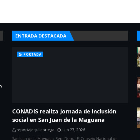
ENTRADA DESTACADA
PORTADA
n
CONADIS realiza Jornada de inclusión
social en San Juan de la Maguana
reportajesjuliaortega
Julio 27, 2026
San Juan de la Maguana, Rep. Dom.– El Consejo Nacional de