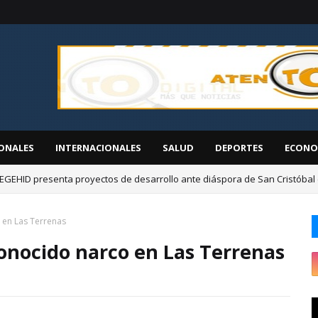
ONALES
INTERNACIONALES
SALUD
DEPORTES
ECONO
EGEHID presenta proyectos de desarrollo ante diáspora de San Cristóbal
á jornada de inclusión social "CONADIS para Todos" en San Juan de la M
 en Las Terrenas
onocido narco en Las Terrenas