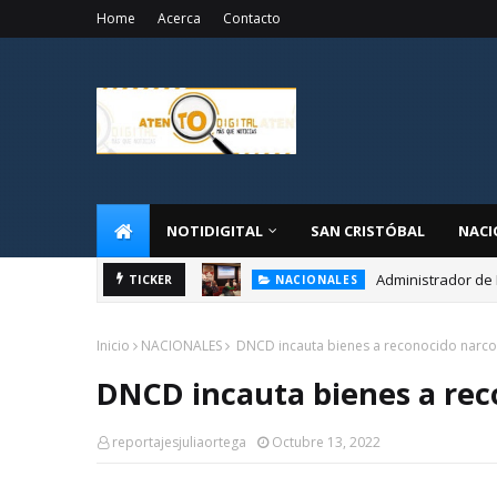
Home
Acerca
Contacto
NOTIDIGITAL
SAN CRISTÓBAL
NACI
Administrador de 
NACIONALES
TICKER
CONADIS realizar
NACIONALES
Inicio
NACIONALES
DNCD incauta bienes a reconocido narco
DNCD incauta bienes a rec
reportajesjuliaortega
Octubre 13, 2022