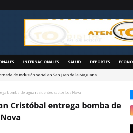
ONALES
INTERNACIONALES
SALUD
DEPORTES
ECONO
ornada de inclusión social en San Juan de la Maguana
EGEHID presenta proyectos de desarrollo ante diáspora de San Cristóbal
ntrega bomba de agua residentes sector Los Nova
San Cristóbal entrega bomba de
s Nova