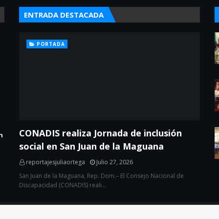
ENTRADA DESTACADA
PORTADA
CONADIS realiza Jornada de inclusión
n
social en San Juan de la Maguana
reportajesjuliaortega
Julio 27, 2026
San Juan de la Maguana, Rep. Dom.– El Consejo Nacional de
Discapacidad (CONADIS) reali…
eloper