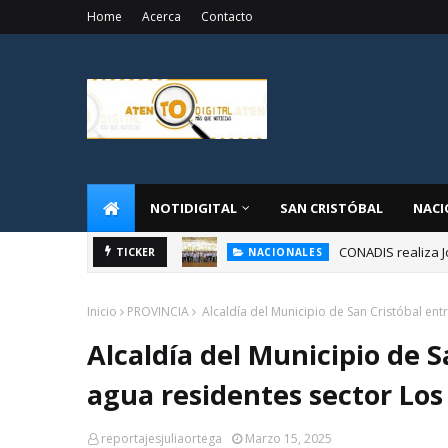
Home
Acerca
Contacto
NOTIDIGITAL
SAN CRISTÓBAL
NACI
CONADIS realiza J
NACIONALES
TICKER
Administrador de 
NACIONALES
Inicio
PROVINCIA
Alcaldía del Municipio de San Cristóbal e
Alcaldía del Municipio de 
agua residentes sector Lo
reportajesjuliaortega
Marzo 15, 2025