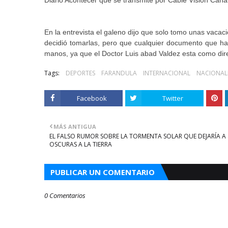
Diario Acontecer que se transmite por Cable Visión Canal
En la entrevista el galeno dijo que solo tomo unas vac
decidió tomarlas, pero que cualquier documento que ha
manos, ya que el Doctor Luis abad Valdez esta como dire
Tags:
DEPORTES
FARANDULA
INTERNACIONAL
NACIONAL
Facebook
Twitter
MÁS ANTIGUA
EL FALSO RUMOR SOBRE LA TORMENTA SOLAR QUE DEJARÍA A
OSCURAS A LA TIERRA
PUBLICAR UN COMENTARIO
0 Comentarios