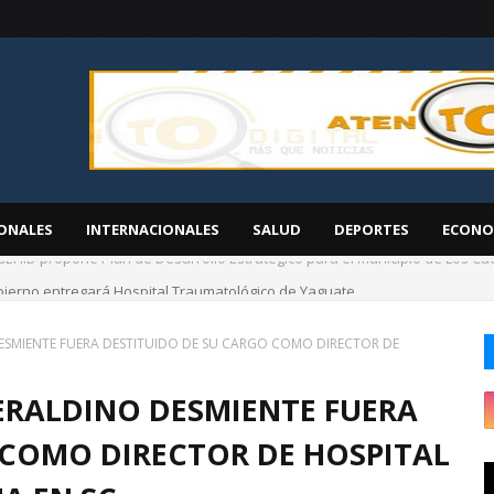
ONALES
INTERNACIONALES
SALUD
DEPORTES
ECONO
GEHID propone Plan de Desarrollo Estratégico para el municipio de Los Ca
ierno entregará Hospital Traumatológico de Yaguate
SMIENTE FUERA DESTITUIDO DE SU CARGO COMO DIRECTOR DE
ERALDINO DESMIENTE FUERA
 COMO DIRECTOR DE HOSPITAL