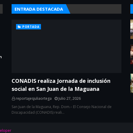
ENTRADA DESTACADA
PORTADA
n
CONADIS realiza Jornada de inclusión
social en San Juan de la Maguana
reportajesjuliaortega
Julio 27, 2026
San Juan de la Maguana, Rep. Dom.– El Consejo Nacional de
Discapacidad (CONADIS) reali…
eloper