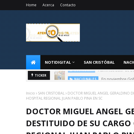
Home
Acerca
Contacto
NOTIDIGITAL
SAN CRISTÓBAL
NACI
Administrador de E
ECONOMIA
En noviembre Gob
TICKER
NACIONALES
Inicio
SAN CRISTOBAL
DOCTOR MIGUEL ANGEL GERALDINO DE
HOSPITAL REGIONAL JUAN PABLO PINA EN SC
DOCTOR MIGUEL ANGEL G
DESTITUIDO DE SU CARGO