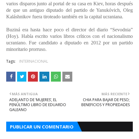
varios disparos junto al portal de su casa en Kiev, horas después
de que un antiguo diputado del partido de Yanukóvich, Oleg
Kaláshnikov fuera tiroteado también en la capital ucraniana.
Buziná era hasta hace poco el director del diario “Sevodnia”
(Hoy). Había escrito varios libros críticos con el nacionalismo
ucraniano. Fue candidato a diputado en 2012 por un partido
minoritario prorruso.
Tags:
INTERNACIONAL
MÁS ANTIGUA
MÁS RECIENTE
ADELANTO DE ‘MUJERES’, EL
CHIA PARA BAJAR DE PESO;
PENÚLTIMO LIBRO DE EDUARDO
BENEFICIOS Y PROPIEDADES
GALEANO
PUBLICAR UN COMENTARIO