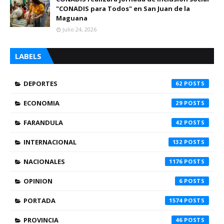
"CONADIS para Todos" en San Juan de la
Maguana
Julio 24, 2026
LABELS
DEPORTES
62
ECONOMIA
29
FARANDULA
42
INTERNACIONAL
132
NACIONALES
1176
OPINION
6
PORTADA
1574
PROVINCIA
46