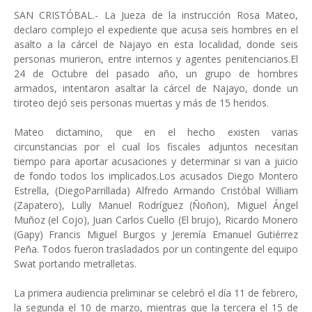
SAN CRISTÓBAL.- La Jueza de la instrucción Rosa Mateo,
declaro complejo el expediente que acusa seis hombres en el
asalto a la cárcel de Najayo en esta localidad, donde seis
personas murieron, entre internos y agentes penitenciarios.El
24 de Octubre del pasado año, un grupo de hombres
armados, intentaron asaltar la cárcel de Najayo, donde un
tiroteo dejó seis personas muertas y más de 15 heridos.
Mateo dictamino, que en el hecho existen varias
circunstancias por el cual los fiscales adjuntos necesitan
tiempo para aportar acusaciones y determinar si van a juicio
de fondo todos los implicados.Los acusados Diego Montero
Estrella, (DiegoParrillada) Alfredo Armando Cristóbal William
(Zapatero), Lully Manuel Rodríguez (Ñoñon), Miguel Ángel
Muñoz (el Cojo), Juan Carlos Cuello (El brujo), Ricardo Monero
(Gapy) Francis Miguel Burgos y Jeremía Emanuel Gutiérrez
Peña. Todos fueron trasladados por un contingente del equipo
Swat portando metralletas.
La primera audiencia preliminar se celebró el día 11 de febrero,
la segunda el 10 de marzo, mientras que la tercera el 15 de