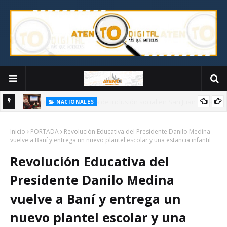
NACIONALES
e la
Administrador de EGEHID presenta proyectos de desarrollo ante
Inicio
diáspora de San Cristóbal en Nueva York
PORTADA
Revolución Educativa del Presidente Danilo Medina
vuelve a Baní y entrega un nuevo plantel escolar y una estancia infantil
Revolución Educativa del
Presidente Danilo Medina
vuelve a Baní y entrega un
nuevo plantel escolar y una