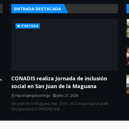
ENTRADA DESTACADA
PORTADA
CONADIS realiza Jornada de inclusión
n
social en San Juan de la Maguana
reportajesjuliaortega
Julio 27, 2026
San Juan de la Maguana, Rep. Dom.– El Consejo Nacional de
Discapacidad (CONADIS) reali…
eloper