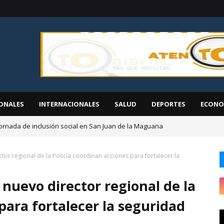
ONALES
INTERNACIONALES
SALUD
DEPORTES
ECONO
ornada de inclusión social en San Juan de la Maguana
EGEHID presenta proyectos de desarrollo ante diáspora de San Cristóbal
tor regional de la Policía coordinan acciones para fortalecer la
 nuevo director regional de la
para fortalecer la seguridad