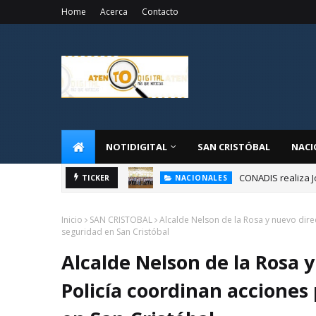
Home
Acerca
Contacto
NOTIDIGITAL
SAN CRISTÓBAL
NACI
CONADIS realiza J
NACIONALES
TICKER
Administrador de 
NACIONALES
Inicio
SAN CRISTOBAL
Alcalde Nelson de la Rosa y nuevo direc
seguridad en San Cristóbal
Alcalde Nelson de la Rosa y
Policía coordinan acciones 